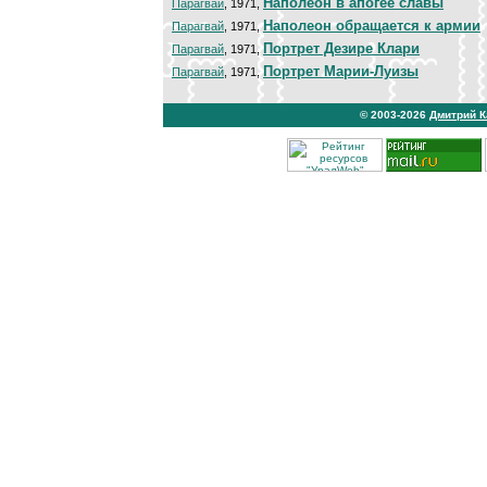
Наполеон в апогее славы
Парагвай
, 1971,
Наполеон обращается к армии
Парагвай
, 1971,
Портрет Дезире Клари
Парагвай
, 1971,
Портрет Марии-Луизы
Парагвай
, 1971,
© 2003-2026
Дмитрий 