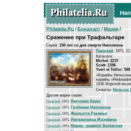
Нап
Philatelia.Ru
/
Бонапарт
/
Марки
/
Сражение при Трафальгаре
Серия:
150 лет со дня смерти Наполеона
Парагвай
, 1971, 1
Каталоги:
Michel: 2237
Scott: 1396
Yvert et Tellier: 58
«Корабль Нельсона
корабль «Redoutabl
1836 Морской музей
Сюжеты:
Нельсон 
Другие марки серии:
Виктория Краус
Парагвай
, 1971,
Гробница Наполеона
Парагвай
, 1971,
Жюльетта Рекамье
Парагвай
, 1971,
Императрицa Жозефинa
Парагвай
, 1971,
Мария, графиня Валевская
Парагвай
, 1971,