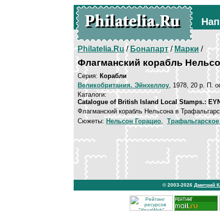
Нап
Philatelia.Ru
/
Бонапарт
/
Марки
/
Флагманский корабль Нельсо
Серия:
Корабли
Великобритания. Эйнхеллоу
, 1978, 20 p. П. 
Каталоги:
Catalogue of British Island Local Stamps.: EY
Флагманский корабль Нельсона в Трафальгарск
Сюжеты:
Нельсон Горацио
,
Трафальгарское
© 2003-2026
Дмитрий 