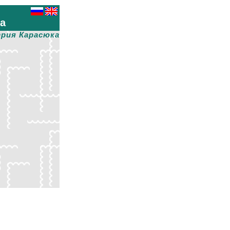
ха
рия Карасюка