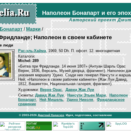
Наполеон Бонапарт и его эпо
Авторский проект Дмит
Бонапарт
/
Марки
/
Фридланде; Наполеон в своем кабинете
е люди
Рас-эль-Хайма
, 1969, 50 Dh. П. офсет. 12. многоцветная
Каталоги:
Michel: 289
«Битва при Фридланде. 14 июня 1807» (Антуан Шарль Орас
Верне, 1836, Версаль, Музей дворца, фрагмент). Наполеон да
указания маршалу Удино. Сзади них генерал Нансути и марша
Ней; «Наполеон в своем рабочем кабинете» (Жак Луи Давид,
1812, Вашингтон, Национальная галерея, фрагмент).
Художники:
Верне Орас
,
Давид Жак Луи
Сюжеты:
Давид Жак Луи
,
Нансути Этьен Мари
,
Наполеон
Бонапарт
,
Ней Мишель
,
Удино Николя
,
Фридландское
сражение
© 2003-2026
Дмитрий Карасюк
. Идея, подготовка, составление