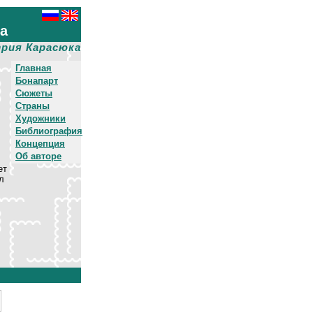
ха
рия Карасюка
Главная
Бонапарт
Сюжеты
Страны
Художники
Библиография
Концепция
Об авторе
ет
л