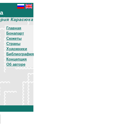
ха
рия Карасюка
Главная
Бонапарт
Сюжеты
Страны
Художники
Библиография
Концепция
Об авторе