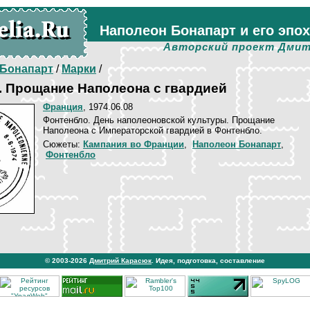
Наполеон Бонапарт и его эпо
Авторский проект Дмит
Бонапарт
/
Марки
/
. Прощание Наполеона с гвардией
Франция
, 1974.06.08
Фонтенбло. День наполеоновской культуры. Прощание
Наполеона с Императорской гвардией в Фонтенбло.
Сюжеты:
Кампания во Франции
,
Наполеон Бонапарт
,
Фонтенбло
© 2003-2026
Дмитрий Карасюк
. Идея, подготовка, составление