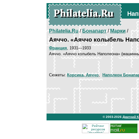
Нап
Philatelia.Ru
/
Бонапарт
/
Марки
/
Аяччо. «Аяччо колыбель Нап
Франция
, 1931—1933
Аяччо. «Аяччо колыбель Наполеона» (машинны
Сюжеты:
Корсика, Аяччо
,
Наполеон Бонапа
© 2003-2026
Дмитрий 