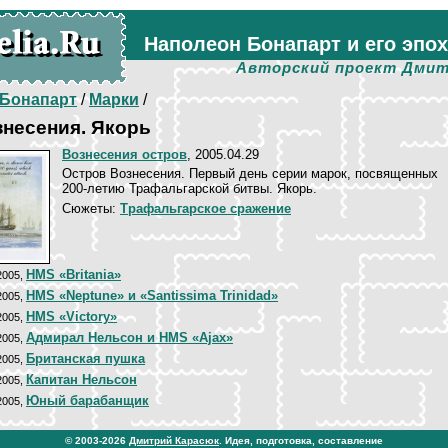
Наполеон Бонапарт и его эпо
Авторский проект Дмит
Бонапарт
/
Марки
/
несения. Якорь
Вознесения остров
, 2005.04.29
Остров Вознесения. Первый день серии марок, посвященных
200-летию Трафальгарской битвы. Якорь.
Сюжеты:
Трафальгарское сражение
HMS «Britania»
 2005,
HMS «Neptune» и «Santissima Trinidad»
 2005,
HMS «Victory»
 2005,
Адмирал Нельсон и HMS «Ajax»
 2005,
Британская пушка
 2005,
Капитан Нельсон
 2005,
Юный барабанщик
 2005,
© 2003-2026
Дмитрий Карасюк
. Идея, подготовка, составление