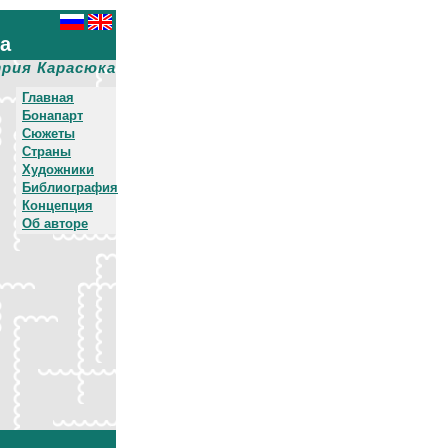
ха
рия Карасюка
Главная
Бонапарт
Сюжеты
Страны
Художники
Библиография
Концепция
Об авторе