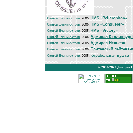
HMS «Bellerophon»
Святой Елены остров
, 2005,
HMS «Conquerer»
Святой Елены остров
, 2005,
HMS «Victory»
Святой Елены остров
, 2005,
Адмирал Коллинвуд; 
Святой Елены остров
, 2005,
Адмирал Нельсон
Святой Елены остров
, 2005,
Британский лейтенан
Святой Елены остров
, 2005,
Корабельная пушка
Святой Елены остров
, 2005,
© 2003-2026
Дмитрий 