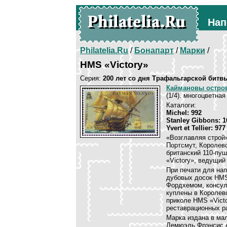
Нап
Philatelia.Ru
/
Бонапарт
/
Марки
/
HMS «Victory»
Серия:
200 лет со дня Трафальгарской битв
Каймановы остро
(1/4). многоцветная
Каталоги:
Michel: 992
Stanley Gibbons: 1
Yvert et Tellier: 977
«Возглавляя строй»
Портсмут, Королевс
британский 110-п
«Victory», ведущий
При печати для на
дубовых досок HMS
Фордхемом, консул
куплены в Королевс
приколе HMS «Victo
реставрационных р
Марка издана в ма
Лемюэль Фрэнсис А