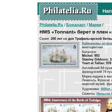
Нап
Philatelia.Ru
/
Бонапарт
/
Марки
/
HMS «Tonnant» берет в плен «
Серия:
200 лет со дня Трафальгарской битв
Каймановы остро
многоцветная
Каталоги:
Michel: 993
Stanley Gibbons: 1
Yvert et Tellier: 978
Английский 84-пуш
французский 74-пуш
Марка издана в ма
Лемюэль Фрэнсис А
морской музей, фра
Художники:
Аббот 
Сюжеты:
Нельсон 