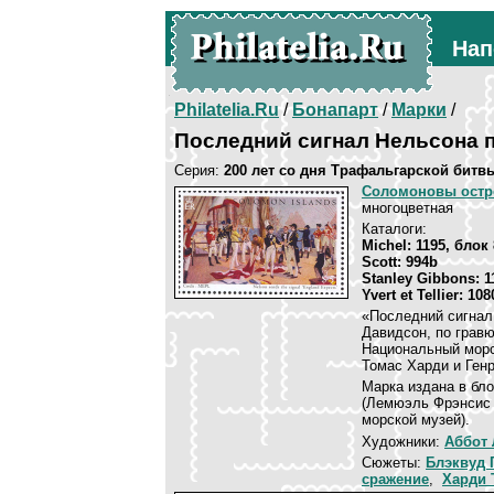
Нап
Philatelia.Ru
/
Бонапарт
/
Марки
/
Последний сигнал Нельсона 
Серия:
200 лет со дня Трафальгарской битв
Соломоновы остр
многоцветная
Каталоги:
Michel: 1195, блок
Scott: 994b
Stanley Gibbons: 1
Yvert et Tellier: 108
«Последний сигнал
Давидсон, по гравю
Национальный морс
Томас Харди и Ген
Марка издана в бло
(Лемюэль Фрэнсис 
морской музей).
Художники:
Аббот
Сюжеты:
Блэквуд 
сражение
,
Харди 