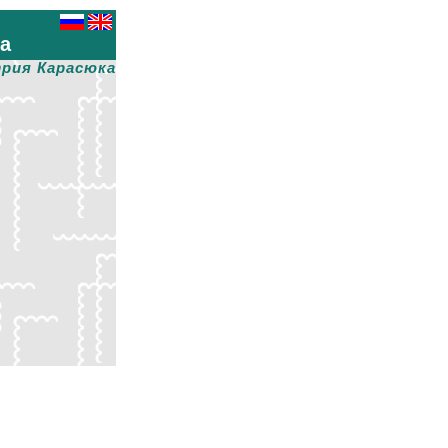
ха
рия Карасюка