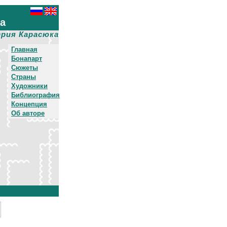
ха
рия Карасюка
Главная
Бонапарт
Сюжеты
Страны
Художники
Библиография
Концепция
Об авторе