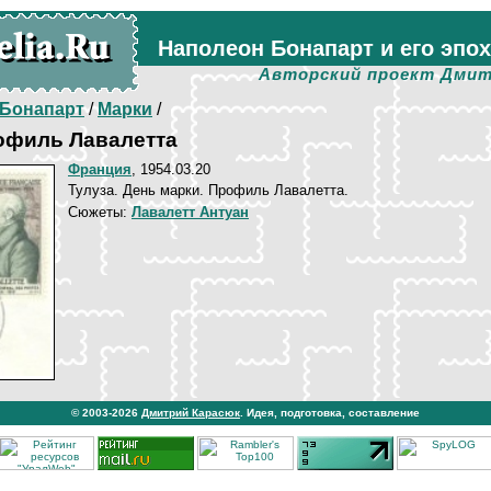
Наполеон Бонапарт и его эпо
Авторский проект Дмит
Бонапарт
/
Марки
/
офиль Лавалетта
Франция
, 1954.03.20
Тулуза. День марки. Профиль Лавалетта.
Сюжеты:
Лавалетт Антуан
© 2003-2026
Дмитрий Карасюк
. Идея, подготовка, составление