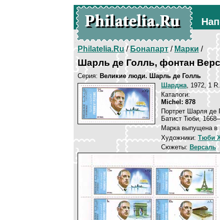
Нап
Philatelia.Ru
/
Бонапарт
/
Марки
/
Шарль де Голль, фонтан Вер
Серия:
Великие люди. Шарль де Голль
Шарджа
, 1972, 1 R
Каталоги:
Michel: 878
Портрет Шарля де 
Батист Тюби, 1668
Марка выпущена в 
Художники:
Тюби 
Сюжеты:
Версаль