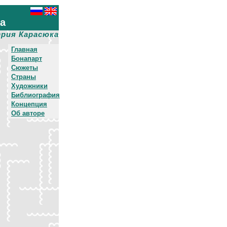
ха
рия Карасюка
Главная
Бонапарт
Сюжеты
Страны
Художники
Библиография
Концепция
Об авторе