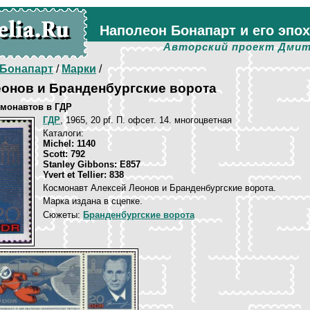
Наполеон Бонапарт и его эпо
Авторский проект Дмит
Бонапарт
/
Марки
/
онов и Бранденбургские ворота
смонавтов в ГДР
ГДР
, 1965, 20 pf. П. офсет. 14. многоцветная
Каталоги:
Michel: 1140
Scott: 792
Stanley Gibbons: E857
Yvert et Tellier: 838
Космонавт Алексей Леонов и Бранденбургские ворота.
Марка издана в сцепке.
Сюжеты:
Бранденбургские ворота