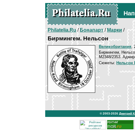
Нап
Philatelia.Ru
/
Бонапарт
/
Марки
/
Бирмингем. Нельсон
Великобритания
, 
Бирмингем, Нельсо
M2348/2353. Адмир
Сюжеты:
Нельсон 
© 2003-2026
Дмитрий 