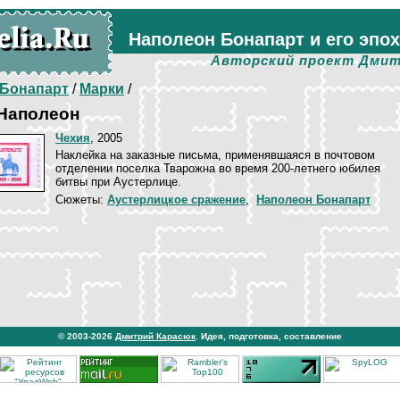
Наполеон Бонапарт и его эпо
Авторский проект Дмит
Бонапарт
/
Марки
/
 Наполеон
Чехия
, 2005
Наклейка на заказные письма, применявшаяся в почтовом
отделении поселка Тварожна во время 200-летнего юбилея
битвы при Аустерлице.
Сюжеты:
Аустерлицкое сражение
,
Наполеон Бонапарт
© 2003-2026
Дмитрий Карасюк
. Идея, подготовка, составление