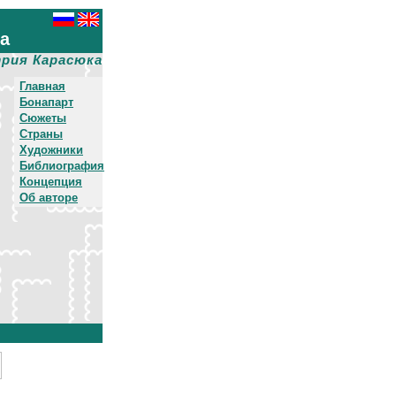
ха
рия Карасюка
Главная
Бонапарт
Сюжеты
Страны
Художники
Библиография
Концепция
Об авторе