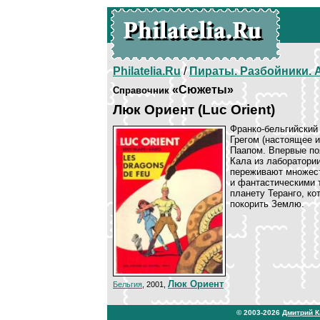
Philatelia.Ru
/
Пираты. Разбойники.
«Сюжеты»
Справочник
Люк Ориент (Luc Orient)
Франко-бельгийский
Грегом (настоящее 
Паапом. Впервые по
Кала из лаборатори
переживают множест
и фантастическими т
планету Теранго, ко
покорить Землю.
Люк Ориент
Бельгия
, 2001,
© 2003-2026
Дмитрий 