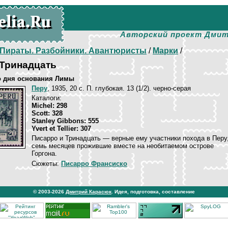
Авторский проект Дмит
Пираты. Разбойники. Авантюристы
/
Марки
/
 Тринадцать
со дня основания Лимы
Перу
, 1935, 20 c. П. глубокая. 13 (1/2). черно-серая
Каталоги:
Michel: 298
Scott: 328
Stanley Gibbons: 555
Yvert et Tellier: 307
Писарро и Тринадцать — верные ему участники похода в Перу
семь месяцев прожившие вместе на необитаемом острове
Горгона.
Сюжеты:
Писарро Франсиско
© 2003-2026
Дмитрий Карасюк
. Идея, подготовка, составление