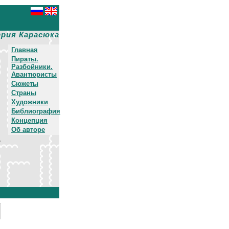
рия Карасюка
Главная
Пираты.
Разбойники.
Авантюристы
Сюжеты
Страны
Художники
Библиография
Концепция
Об авторе
,