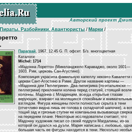
Авторский проект Дмит
Пираты. Разбойники. Авантюристы
/
Марки
/
оретто
ь
Парагвай
, 1967, 12.45 G. П. офсет. Б/з. многоцветная
Каталоги:
Michel: 1714
«Мадонна Лоретто» (Микеланджело Караваджо, около 1601—
1603, Рим, церковь Сан-Агустино).
Композиция украсила фамильную капеллу некоего Кавалетти 
церкви Сант-Агостино в Риме. Другое название картины —
«Мадонна деи Пеллегрини». Два пилигрима (по-итальянски —
пеллегрини) преклонили колена перед статуей, стоящей возле
колонны. Мадонна с Младенцем, всегда открытые глазам
верующих, взирают на молящихся спокойным и внимательны
взглядом. Фигура женщины почти полностью скрыта в тени
(отчетливо видна лишь ее голова в складчатой шапочке), а во
тощий зад и грязные ступни ее компаньона вызывающе сверк
на переднем плане. Некоторые исследователи считают, что
Мадонну художник писал со своей подруги Магдалины, из-за
которой он дрался на дуэли. Мария написана с любовью, одн
большая часть ее фигуры находится в тени. Несколько необы