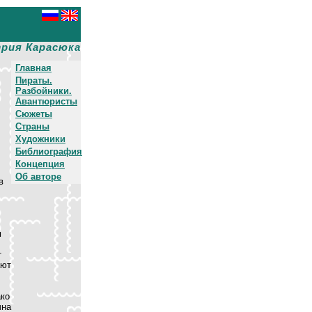
рия Карасюка
Главная
Пираты.
Разбойники.
Авантюристы
Сюжеты
Страны
Художники
Библиография
Концепция
Об авторе
в
м
т
ают
ако
чна