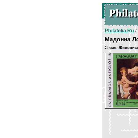
Philatelia.Ru
/
Мадонна Л
Серия:
Живопис