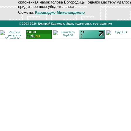
склоненная набок голова Богородицы, однако мастеру удалос
придать ее позе убедительность.
Сюжеты:
Караваджо Микеланджело
© 2003-2026
Дмитрий Карасюк
. Идея, подготовка, составление