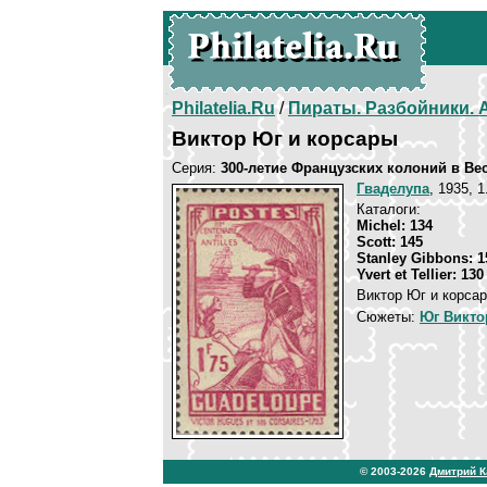
Philatelia.Ru
/
Пираты. Разбойники.
Виктор Юг и корсары
Серия:
300-летие Французских колоний в Ве
Гваделупа
, 1935, 
Каталоги:
Michel: 134
Scott: 145
Stanley Gibbons: 1
Yvert et Tellier: 130
Виктор Юг и корсар
Сюжеты:
Юг Викто
© 2003-2026
Дмитрий 