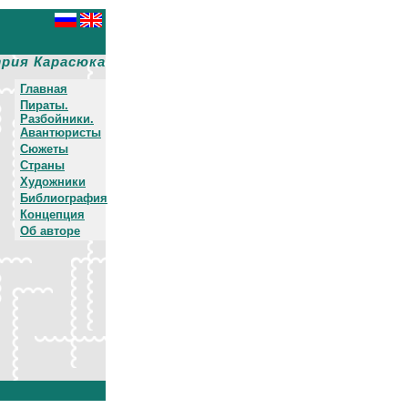
рия Карасюка
Главная
Пираты.
Разбойники.
Авантюристы
Сюжеты
Страны
Художники
Библиография
Концепция
Об авторе