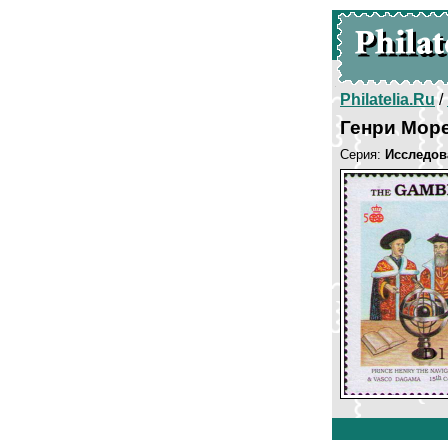
Philatelia.Ru
/
Генри Море
Серия:
Исследов