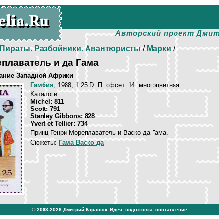
Авторский проект Дмит
Пираты. Разбойники. Авантюристы
/
Марки
/
плаватель и да Гама
ание Западной Африки
Гамбия
, 1988, 1.25 D. П. офсет. 14. многоцветная
Каталоги:
Michel: 811
Scott: 791
Stanley Gibbons: 828
Yvert et Tellier: 734
Принц Генри Мореплаватель и Васко да Гама.
Сюжеты:
Гама Васко да
© 2003-2026
Дмитрий Карасюк
. Идея, подготовка, составление