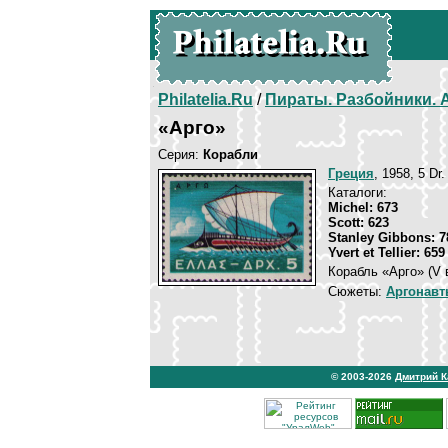
Philatelia.Ru
/
Пираты. Разбойники.
«Арго»
Серия:
Корабли
Греция
, 1958, 5 Dr
Каталоги:
Michel: 673
Scott: 623
Stanley Gibbons: 7
Yvert et Tellier: 659
Корабль «Арго» (V в
Сюжеты:
Аргонав
© 2003-2026
Дмитрий 