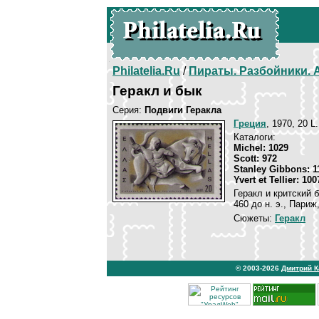
Philatelia.Ru
/
Пираты. Разбойники.
Геракл и бык
Серия:
Подвиги Геракла
Греция
, 1970, 20 L
Каталоги:
Michel: 1029
Scott: 972
Stanley Gibbons: 1
Yvert et Tellier: 100
Геракл и критский 
460 до н. э., Париж
Сюжеты:
Геракл
© 2003-2026
Дмитрий 