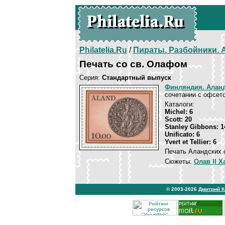
Philatelia.Ru
/
Пираты. Разбойники.
Печать со св. Олафом
Серия:
Стандартный выпуск
Финляндия. Аланд
сочетании с офсето
Каталоги:
Michel: 6
Scott: 20
Stanley Gibbons: 1
Unificato: 6
Yvert et Tellier: 6
Печать Аландских 
Сюжеты:
Олав II 
© 2003-2026
Дмитрий 