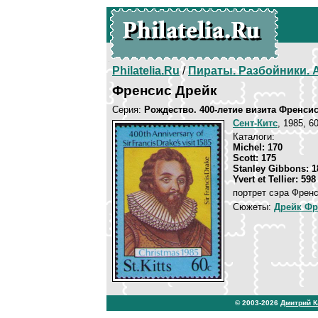
Philatelia.Ru
/
Пираты. Разбойники.
Френсис Дрейк
Серия:
Рождество. 400-летие визита Френси
Сент-Китс
, 1985, 6
Каталоги:
Michel: 170
Scott: 175
Stanley Gibbons: 1
Yvert et Tellier: 598
портрет сэра Френс
Сюжеты:
Дрейк Фр
© 2003-2026
Дмитрий 