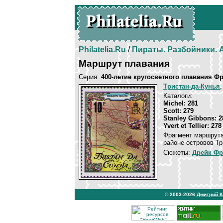
Philatelia.Ru
/
Пираты. Разбойники.
Маршрут плавания
Серия:
400-летие кругосветного плавания Ф
Тристан-да-Кунья
,
Каталоги:
Michel: 281
Scott: 279
Stanley Gibbons: 2
Yvert et Tellier: 278
Фрагмент маршрута
районе островов Тр
Сюжеты:
Дрейк Фр
© 2003-2026
Дмитрий 