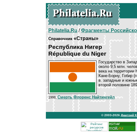
Philatelia.Ru
/
Фрагменты Российско
«Страны»
Справочник
Республика Нигер
République du Niger
Государство в Запад
около 9,5 млн. чело
века на территории 
Кане-Борну, Гобир (
в. западные и южны
второй половине 189
Смерть Флоренс Найтингейл
1998,
© 2003-2026
Дмитрий 