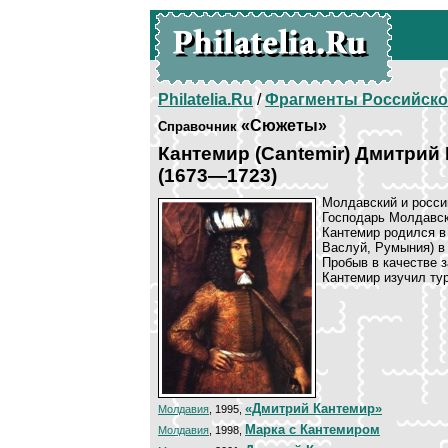
Philatelia.Ru
/
Фрагменты Российско
«Сюжеты»
Справочник
Кантемир (Cantemir) Дмитрий
(1673—1723)
Молдавский и росси
Господарь Молдавск
Кантемир родился в
Васлуй, Румыния) в
Пробыв в качестве з
Кантемир изучил тур
«Дмитрий Кантемир»
Молдавия
, 1995,
Марка с Кантемиром
Молдавия
, 1998,