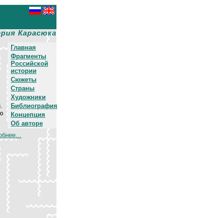
рия Карасюка
Главная
Фрагменты
Российской
истории
Сюжеты
Страны
Художники
.
Библиография
ую
Концепция
Об авторе
бнее...