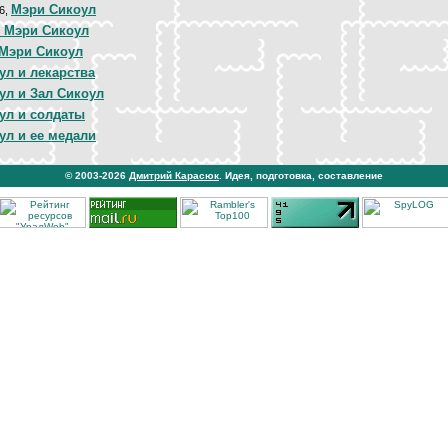
Мэри Сикоул
06,
 Мэри Сикоул
Мэри Сикоул
ул и лекарства
ул и Зал Сикоул
ул и солдаты
ул и ее медали
© 2003-2026
Дмитрий Карасюк
. Идея, подготовка, составление