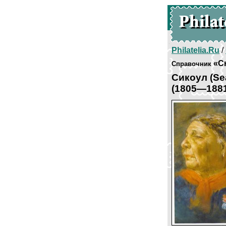
Philatelia.Ru
/
«С
Справочник
Сикоул (Se
(1805—188