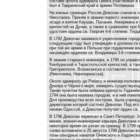
составе флота адмирала Грейга участвовал в 
был в Таврический край в армию Потёмкина.
На южных границах России Деволан сначала со
Николаева. Приняв в звании первого инженера 
осаде и взятии Каушан, Паланки, Аккермана и
крепостей на Дунае, а также в сражениях при 
удостоен ордена св. Георгия 4-й степени. Тог
В 1792 Деволан занимался укреплением городо
следующем году был утверждён в должности 
при той же армии в Польше при подавлении во
награждён орденом св. Владимира 3-й степени
В звании старшего инженера, в 1795 он управл
Кинбурнской и Тираспольской крепостей, а та
Григориополя, Вознесенска и составлял планы
(Николаева, Новочеркасска).
Около адмиралу де Рибасу и инженер-полковн
Днепра и Чёрного моря, измерить существующи
Таким пунктом была избрана крепость Гаджибе
1794 она была названа городом, и в ней повел
Для производства всех построек, была учрежд
директором которой состоял Деволан. Под его
назван Одессой, а Деволан получил орден св.
В 1796 Деволан переехал в Санкт-Петербург. 2
менее, военно-инженерная карьера Деволана о
некоторое время он уехал за границу. В 1799 
снова вспомнили и 25 августа 1799 Деволан в
план обходных каналов Онежского и Ладожског
производен в генерал-лейтенанты.