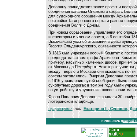
Деволану принадлежит также проект и постройк
соединения каналом Онежского озера с Белым
для судоходного сообщения между Архангельс
постройке Таганрогского порта и разных соору
соединения Волги с Доном.
При новом образовании управления его опреде
инспектором и членом совета, а 6 сентября 18
Высочайший указ об отозвании в действующу
Георгия Ольденбургского, обязанности которо
В 1816 был учрежден особый Комитет о постр
председательством графа Аракчеева. Комитет 
примеру, насыпных каменных шоссе, причем б
от Москвы до Петербурга. Некоторые участки 
между Тверью и Москвой они оказались почти 
совсем затоплялись. Энергии Деволана предст
в 1816 управление путей сообщения было пере
сухопутных дорогах в том же году были учреж
по устройству и улучшению шоссе значительно
Франц Павлович Деволан скончался 30 ноября 
лютеранском кладбище.
Екатерина II, Суворов, Де
Приднестровье
, 2007,
© 2003-2026
Дмитрий 