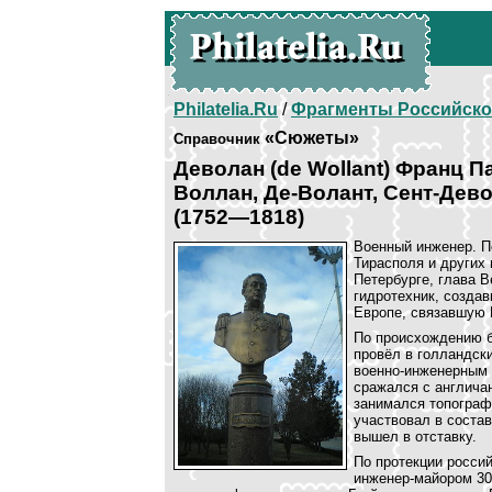
Philatelia.Ru
/
Фрагменты Российско
«Сюжеты»
Справочник
Деволан (de Wollant) Франц 
Воллан, Де-Волант, Сент-Дево
(1752—1818)
Военный инженер. П
Тирасполя и других 
Петербурге, глава 
гидротехник, созда
Европе, связавшую 
По происхождению б
провёл в голландск
военно-инженерным 
сражался с англича
занимался топограф
участвовал в состав
вышел в отставку.
По протекции росси
инженер-майором 30 