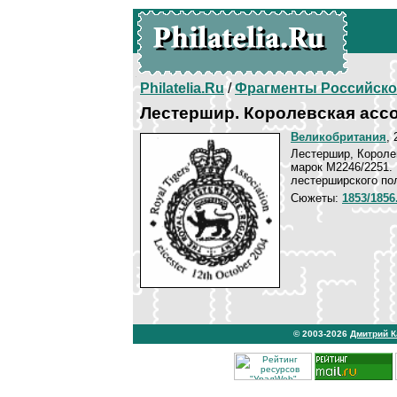
Philatelia.Ru
/
Фрагменты Российско
Лестершир. Королевская асс
Великобритания
, 
Лестершир, Короле
марок М2246/2251.
лестерширского по
Сюжеты:
1853/185
© 2003-2026
Дмитрий 