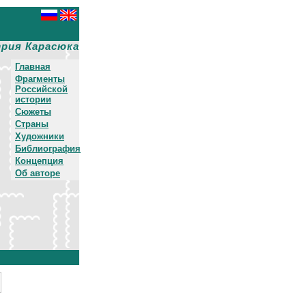
рия Карасюка
Главная
Фрагменты
Российской
истории
Сюжеты
Страны
Художники
Библиография
Концепция
Об авторе