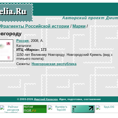
Авторский проект Дмит
Фрагменты Российской истории
/
Марки
/
овгороду
Россия
, 2008, А.
Каталоги:
ИТЦ «Марка»: 173
1150 лет Великому Новгороду. Новгородский Кремль (вид с
птичьего полета).
Сюжеты:
Новгородская республика
© 2003-2026
Дмитрий Карасюк
. Идея, подготовка, составление