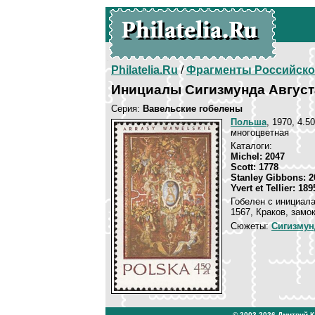
Philatelia.Ru
/
Фрагменты Российско
Инициалы Сигизмунда Август
Серия:
Вавельские гобелены
Польша
, 1970, 4.50
многоцветная
Каталоги:
Michel: 2047
Scott: 1778
Stanley Gibbons: 2
Yvert et Tellier: 189
Гобелен с инициала
1567, Краков, замо
Сюжеты:
Сигизмунд
© 2003-2026
Дмитрий 