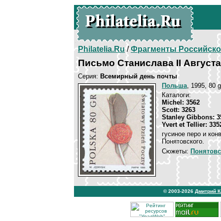
Philatelia.Ru
/
Фрагменты Российско
Письмо Станислава II Август
Серия:
Всемирный день почты
Польша
, 1995, 80 
Каталоги:
Michel: 3562
Scott: 3263
Stanley Gibbons: 3
Yvert et Tellier: 335
гусиное перо и кон
Понятовского.
Сюжеты:
Понятовс
© 2003-2026
Дмитрий 