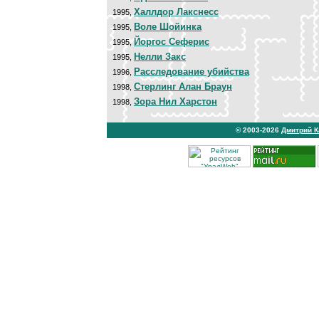
Халлдор Лакснесс
1995,
Воле Шойинка
1995,
Йоргос Сеферис
1995,
Нелли Закс
1995,
Расследование убийства
1996,
Стерлинг Алан Браун
1998,
Зора Нил Харстон
1998,
© 2003-2026
Дмитрий 