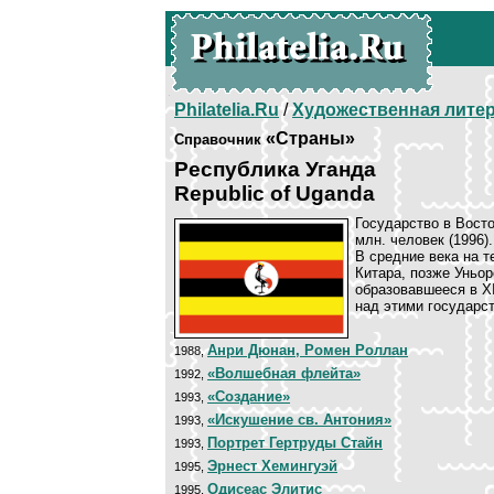
Philatelia.Ru
/
Художественная лите
«Страны»
Справочник
Республика Уганда
Republic of Uganda
Государство в Восто
млн. человек (1996
В средние века на 
Китара, позже Уньор
образовавшееся в XI
над этими государс
Анри Дюнан, Ромен Роллан
1988,
«Волшебная флейта»
1992,
«Создание»
1993,
«Искушение св. Антония»
1993,
Портрет Гертруды Стайн
1993,
Эрнест Хемингуэй
1995,
Одисеас Элитис
1995,