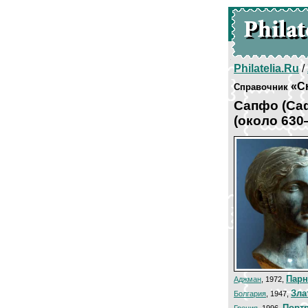
Philatelia.Ru
/
«С
Справочник
Сапфо (Са
(около 630—
Парн
Аджман
, 1972,
Зла
Болгария
, 1947,
Порт