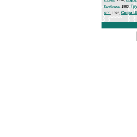
Греция
, 1996,
Гр
Камбоджа
, 1983,
Софи Ш
ФРГ
, 1976,