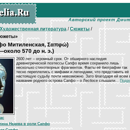
Авторский проект Дмит
Художественная литература
/
Сюжеты
/
южеты»
фо Митиленская, Σαπφώ)
около 570 до н. э.)
2600 лет – огромный срок. От обширного наследия
древнегреческой поэтессы Сапфо время сохранило лишь
несколько стихотворных фрагментов. Факты её биографии так
тесно переплелись с мифами и легендами, что представить её
настоящую судьбу почти невозможно. Зато благодаря ей всем 
название родного острова Сапфо – о Лесбосе слышали...
Подро
ас
тина Недева в роли Сапфо
рет Сапфо