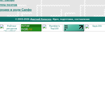
уппа поэтов
родер в роли Сапфо
© 2003-2026
Дмитрий Карасюк
. Идея, подготовка, составление