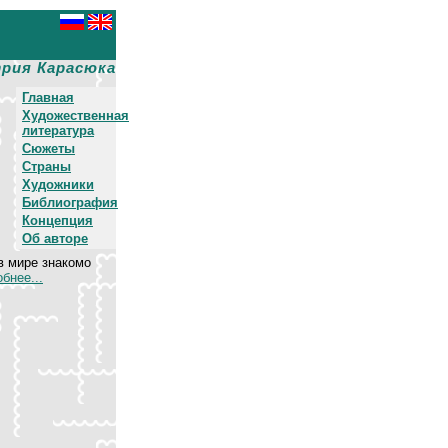
рия Карасюка
Главная
Художественная
литература
Сюжеты
Страны
Художники
Библиография
Концепция
Об авторе
в мире знакомо
бнее...