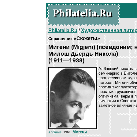
Philatelia.Ru
/
Художественная лите
«Сюжеты»
Справочник
Мигени (Migjeni) (псевдоним;
Милош Дьёрдь Никола)
(1911—1938)
Албанский писатель
семинарию в Битоле
прогрессивном журна
патриот, Мигени об
против эксплуататор
простых тружеников
оптимизма, веры в п
симпатии к Советск
заметное влияние н
Мигени
Албания
, 1961,