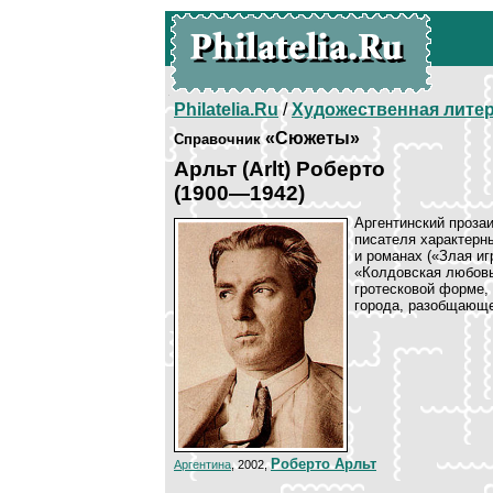
Philatelia.Ru
/
Художественная лите
«Сюжеты»
Справочник
Арльт (Arlt) Роберто
(1900—1942)
Аргентинский прозаи
писателя характерны
и романах («Злая и
«Колдовская любовь
гротесковой форме,
города, разобщающе
Роберто Арльт
Аргентина
, 2002,