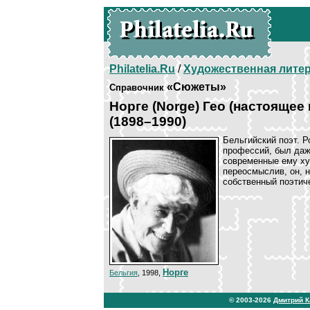
Philatelia.Ru
/
Художественная лите
«Сюжеты»
Справочник
Норге (Norge) Гео (настоящее
(1898–1990)
Бельгийский поэт. 
профессий, был даж
современные ему ху
переосмыслив, он, н
собственный поэтич
Норге
Бельгия
, 1998,
© 2003-2026
Дмитрий 