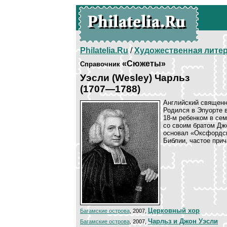
Philatelia.Ru
/
Художественная лите
«Сюжеты»
Справочник
Уэсли (Wesley) Чарльз
(1707—1788)
Английский священни
Родился в Эпуорте 
18-м ребенком в сем
со своим братом Д
основал «Оксфордск
Библии, частое при
Церковный хор
Багамские острова
, 2007,
Чарльз и Джон Уэсли
Багамские острова
, 2007,