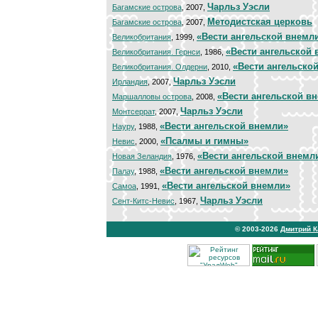
Чарльз Уэсли
Багамские острова
, 2007,
Методистская церковь
Багамские острова
, 2007,
«Вести ангельской внемл
Великобритания
, 1999,
«Вести ангельской
Великобритания. Гернси
, 1986,
«Вести ангельско
Великобритания. Олдерни
, 2010,
Чарльз Уэсли
Ирландия
, 2007,
«Вести ангельской в
Маршалловы острова
, 2008,
Чарльз Уэсли
Монтсеррат
, 2007,
«Вести ангельской внемли»
Науру
, 1988,
«Псалмы и гимны»
Невис
, 2000,
«Вести ангельской внемл
Новая Зеландия
, 1976,
«Вести ангельской внемли»
Палау
, 1988,
«Вести ангельской внемли»
Самоа
, 1991,
Чарльз Уэсли
Сент-Китс-Невис
, 1967,
© 2003-2026
Дмитрий 