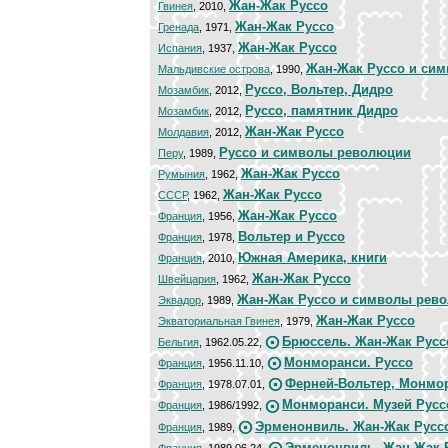
Жан-Жак Руссо
Гвинея
, 2010,
Жан-Жак Руссо
Гренада
, 1971,
Жан-Жак Руссо
Испания
, 1937,
Жан-Жак Руссо и си
Мальдивские острова
, 1990,
Руссо, Вольтер, Дидро
Мозамбик
, 2012,
Руссо, памятник Дидро
Мозамбик
, 2012,
Жан-Жак Руссо
Молдавия
, 2012,
Руссо и символы революции
Перу
, 1989,
Жан-Жак Руссо
Румыния
, 1962,
Жан-Жак Руссо
СССР
, 1962,
Жан-Жак Руссо
Франция
, 1956,
Вольтер и Руссо
Франция
, 1978,
Южная Америка, книги
Франция
, 2010,
Жан-Жак Руссо
Швейцария
, 1962,
Жан-Жак Руссо и символы рев
Эквадор
, 1989,
Жан-Жак Руссо
Экваториальная Гвинея
, 1979,
Брюссель. Жан-Жак Русс
Бельгия
, 1962.05.22,
Монморанси. Руссо
Франция
, 1956.11.10,
Ферней-Вольтер, Монмор
Франция
, 1978.07.01,
Монморанси. Музей Русс
Франция
, 1986/1992,
Эрменонвиль. Жан-Жак Русс
Франция
, 1989,
Эрменонвиль. Жан-Жак 
Франция
, 1989.06.24,