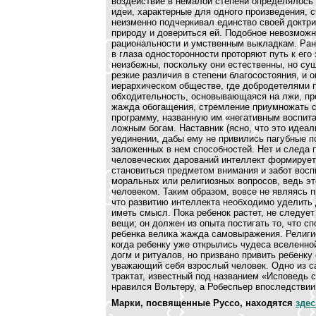
воздействие в немалой степени определялось
идеи, характерные для одного произведения, 
неизменно подчеркивал единство своей доктри
природу и довериться ей. Подобное невозможн
рациональности и умственным выкладкам. Ран
в глаза односторонности проторяют путь к его
неизбежны, поскольку они естественны, но су
резкие различия в степени благосостояния, и
иерархическом обществе, где добродетелями п
обходительность, основывающаяся на лжи, пр
жажда обогащения, стремление приумножать с
программу, названную им «негативным воспита
ложным богам. Наставник (ясно, что это идеа
уединении, дабы ему не привились пагубные п
заложенных в нем способностей. Нет и следа 
человеческих дарований интеллект формирует
становиться предметом внимания и забот восп
моральных или религиозных вопросов, ведь эт
человеком. Таким образом, вовсе не являясь 
что развитию интеллекта необходимо уделить 
иметь смысл. Пока ребенок растет, не следуе
вещи; он должен из опыта постигать то, что сп
ребенка велика жажда самовыражения. Религио
когда ребенку уже открылись чудеса вселенно
догм и ритуалов, но призвано привить ребенку
уважающий себя взрослый человек. Одно из с
трактат, известный под названием «Исповедь с
нравился Вольтеру, а Робеспьер впоследствии
Марки, посвященные Руссо, находятся
здес