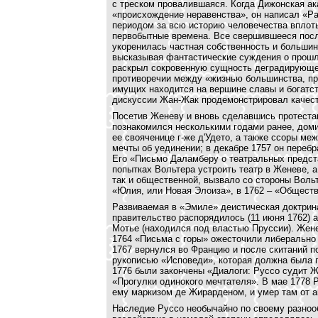
с треском провалившаяся. Когда Дижонская а
«происхождение неравенства», он написал «Ра
периодом за всю историю человечества впло
первобытные времена. Все свершившееся посл
укоренилась частная собственность и большин
высказывая фантастические суждения о прошл
раскрыл сокровенную сущность деградирующег
противоречии между «жизнью большинства, про
имущих находится на вершине славы и богатст
дискуссии Жан-Жак продемонстрировал качест
Посетив Женеву и вновь сделавшись протестант
познакомился несколькими годами ранее, дом
ее свояченице г-же д'Удето, а также ссоры ме
мечты об уединении; в декабре 1757 он пере
Его «Письмо Даламберу о театральных предста
попытках Вольтера устроить театр в Женеве, 
так и общественной, вызвало со стороны Воль
«Юлия, или Новая Элоиза», в 1762 – «Обществ
Развиваемая в «Эмиле» деистическая доктрина
правительство распорядилось (11 июня 1762) а
Мотье (находился под властью Пруссии). Жене
1764 «Письма с горы» ожесточили либерально 
1767 вернулся во Францию и после скитаний п
рукописью «Исповеди», которая должна была п
1776 были закончены «Диалоги: Руссо судит Ж
«Прогулки одинокого мечтателя». В мае 1778 
ему маркизом де Жирарденом, и умер там от а
Наследие Руссо необычайно по своему разнооб