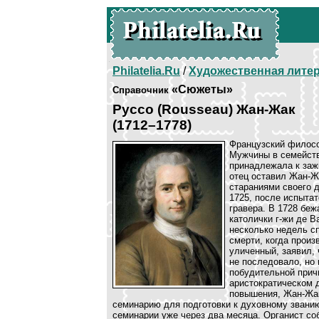
Philatelia.Ru
/
Художественная лите
«Сюжеты»
Справочник
Руссо (Rousseau) Жан-Жак
(1712–1778)
Французский филосо
Мужчины в семейств
принадлежала к заж
отец оставил Жан-Жа
стараниями своего 
1725, после испытат
гравера. В 1728 бе
католички г-жи де 
несколько недель сп
смерти, когда прои
уличенный, заявил, 
не последовало, но 
побудительной прич
аристократическом 
повышения, Жан-Жак 
семинарию для подготовки к духовному званию
семинарии уже через два месяца. Органист соб