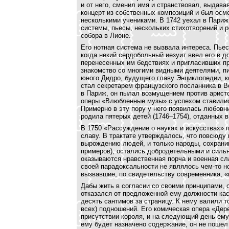
и от него, сменил имя и странствовал, выдава
концерт из собственных композиций и был осме
несколькими учениками. В 1742 уехал в Париж
системы, пьесы, нескольких стихотворений и 
собора в Лионе.
Его нотная система не вызвала интереса. Пьес
когда некий сердобольный иезуит ввел его в 
перенесенных им бедствиях и пригласивших пр
знакомство со многими видными деятелями, п
юного Дидро, будущего главу Энциклопедии, к
стал секретарем французского посланника в 
в Париж, он пылал возмущением против аристо
оперы «Влюбленные музы» с успехом ставилис
Примерно в эту пору у него появилась любовни
родила пятерых детей (1746–1754), отданных 
В 1750 «Рассуждение о науках и искусствах»
славу. В трактате утверждалось, что повсюду
вырождению людей, и только народы, сохрани
примеров), остались добродетельными и сильн
оказываются нравственная порча и военная сл
своей парадоксальности не являлось чем-то н
вызвавшие, по свидетельству современника, «
Дабы жить в согласии со своими принципами, 
отказался от предложенной ему должности ка
десять сантимов за страницу. К нему валили т
всех) подношений. Его комическая опера «Дер
присутствии короля, и на следующий день ему
ему будет назначено содержание, он не пошел