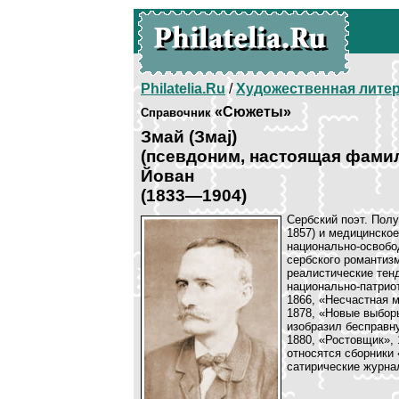
Philatelia.Ru
/
Художественная лите
«Сюжеты»
Справочник
Змай (Змаj)
(псевдоним, настоящая фами
Йован
(1833—1904)
Сербский поэт. Пол
1857) и медицинско
национально-освобо
сербского романтизм
реалистические тенд
национально-патриот
1866, «Несчастная м
1878, «Новые выборы
изобразил бесправну
1880, «Ростовщик»,
относятся сборники 
сатирические журна