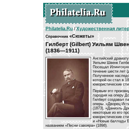
Philatelia.Ru
/
Художественная лите
«Сюжеты»
Справочник
Гилберт (Gilbert) Уильям Шве
(1836—1911)
Английский драматур
Уильям Швенк Гилбе
Посещал Илингскую 
течение шести лет (
Полученное наследс
которой он стал в 1
юмористические сти
Первым его произвед
пародия на оперу Д
Гилберт создавал п
оперы. «Дворец Исти
(1873), «Даниэль Д
некоторые из его пр
юмористические сти
и «Новые баллады Бэ
названием «Песни савояра» (1898).