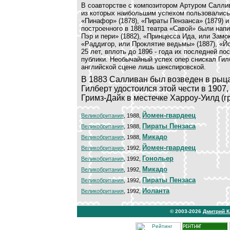
В соавторстве с композитором Артуром Салли
из которых наибольшим успехом пользовались 
«Пинафор» (1878), «Пираты Пензанса» (1879) и
построенного в 1881 театра «Савой» были нап
Пэр и пери» (1882), «Принцесса Ида, или Замок
«Раддигор, или Проклятие ведьмы» (1887), «Йо
25 лет, вплоть до 1896 - года их последней п
публики. Необычайный успех опер снискал Ги
английской сцене лишь шекспировской.
В 1883 Салливан был возведен в рыца
Гилберт удостоился этой чести в 1907,
Гримз-Дайк в местечке Харроу-Уилд (г
Йомен-гвардеец
Великобритания
, 1988,
Пирaты Пензаса
Великобритания
, 1988,
Микадо
Великобритания
, 1988,
Йомен-гвардеец
Великобритания
, 1992,
Гонольер
Великобритания
, 1992,
Микадо
Великобритания
, 1992,
Пирaты Пензаса
Великобритания
, 1992,
Иоланта
Великобритания
, 1992,
© 2003-2026
Дмитрий 