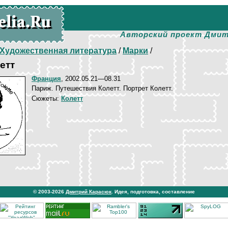
Авторский проект Дмит
Художественная литература
/
Марки
/
етт
Франция
, 2002.05.21—08.31
Париж. Путешествия Колетт. Портрет Колетт.
Сюжеты:
Колетт
© 2003-2026
Дмитрий Карасюк
. Идея, подготовка, составление