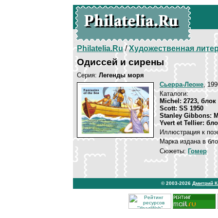
Philatelia.Ru
/
Художественная лите
Одиссей и сирены
Серия:
Легенды моря
Сьерра-Леоне
, 19
Каталоги:
Michel: 2723, блок
Scott: SS 1950
Stanley Gibbons: 
Yvert et Tellier: бл
Иллюстрация к поэ
Марка издана в бло
Сюжеты:
Гомер
© 2003-2026
Дмитрий 