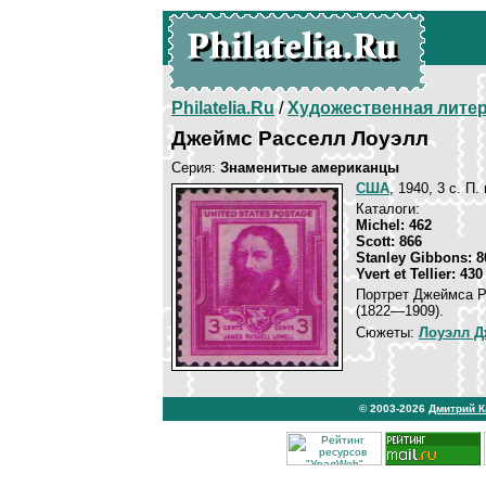
Philatelia.Ru
/
Художественная лите
Джеймс Расселл Лоуэлл
Серия:
Знаменитые американцы
США
, 1940, 3 c. П.
Каталоги:
Michel: 462
Scott: 866
Stanley Gibbons: 8
Yvert et Tellier: 430
Портрет Джеймса Р
(1822—1909).
Сюжеты:
Лоуэлл Д
© 2003-2026
Дмитрий 