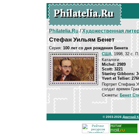
Philatelia.Ru
/
Художественная лите
Стефан Уильям Бенет
Серия:
100 лет со дня рождения Бенета
США
, 1998, 32 c. П
Каталоги:
Michel: 2989
Scott: 3221
Stanley Gibbons: 3
Yvert et Tellier: 276
Портрет Стефана У
солдат времен Гра
Сюжеты:
Бенет Ст
© 2003-2026
Дмитрий 