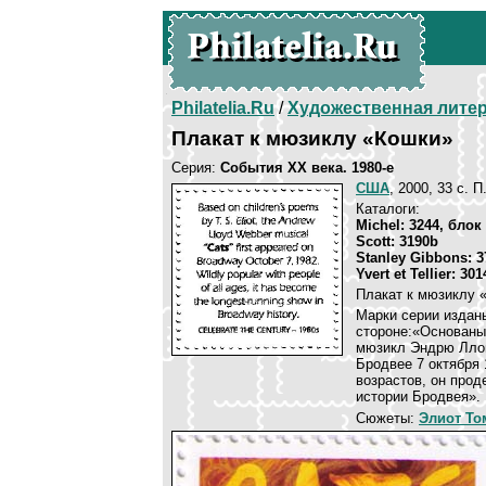
Philatelia.Ru
/
Художественная лите
Плакат к мюзиклу «Кошки»
Серия:
События ХХ века. 1980-е
США
, 2000, 33 c. П
Каталоги:
Michel: 3244, блок
Scott: 3190b
Stanley Gibbons: 3
Yvert et Tellier: 301
Плакат к мюзиклу «
Марки серии изданы
стороне:«Основаный
мюзикл Эндрю Ллой
Бродвее 7 октября
возрастов, он прод
истории Бродвея».
Сюжеты:
Элиот То