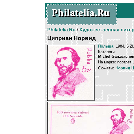
Philatelia.Ru
/
Художественная лите
Циприан Норвид
Польша
, 1984, 5 Zl
Каталоги:
Michel Ganzsachen
На марке: портрет
Сюжеты:
Норвид 